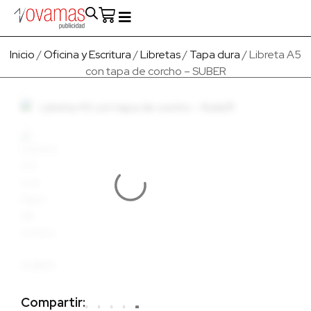
Fabricado en Europa
Para empresas
Quienes Somos
Inicio
/
Oficina y Escritura
/
Libretas
/
Tapa dura
/ Libreta A5
con tapa de corcho – SUBER
Compartir: