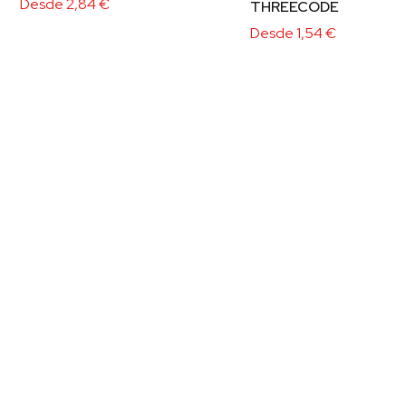
Desde
2,84
€
THREECODE
Desde
1,54
€