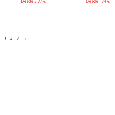
Desde
3,37
€
Desde
1,34
€
1
2
3
→