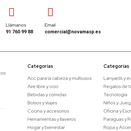
Llámanos
Email
91 760 99 88
comercial@novamasp.es
Categorías
Categorías
tos
Acc. para la cabeza y multiusos
Lanyards y e
Aire libre y ocio
Regalos de 
Bebidas y comidas
Tecnología
Bolsos y viajes
Niños y Jue
Cocina y accesorios
Oficina y Escr
Herramientas y llaveros
Paraguas y R
Hogar y bienestar
Ropa y Acces