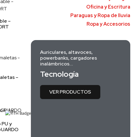
Oficina y Escritura
Paraguas y Ropa de lluvia
ble –
Ropa y Accesorios
ORT
Auriculares, altavoces,
powerbanks, cargadores
inalámbricos...
Tecnología
aletas –
VER PRODUCTOS
o PU y
 GUARDO