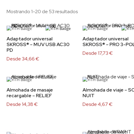
Mostrando 1–20 de 53 resultados
Adaptador universal
Adaptador universal
SKROSS® – MUV USB AC30
SKROSS® – PRO 3-PO
PD
Desde
17,73
€
Desde
34,66
€
Almohada de masaje
Almohada de viaje – 
recargable – RELIEF
NUIT
Desde
14,38
€
Desde
4,67
€