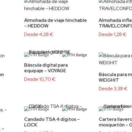
Almohada de viaje hinchable
Almohada infla
– HEDDOW
TRAVELCONF
Desde
4,28
€
Desde
1,28
€
Báscula digital para
equipaje – VOYAGE
on
Báscula para m
Desde
10,70
€
WEIGHIT
Desde
3,38
€
Candado TSA 4 dígitos –
Cartera llaver
LOCK
mosquetón –
 –