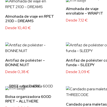
Almohada de viaje
enrollable – WRAP IT
Almohada de viaje en RPET
Desde
7,12
€
210D – DREAMS
Desde
10,40
€
Antifaz de poliéster –
Antifaz de poliéster c
BONNE NUIT
funda – SLEEPY
Desde
0,38
€
Desde
3,09
€
Bolsa organizadora 600D
RPET – ALLTHERE
Candado para maletas.