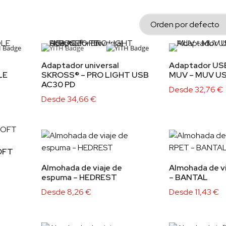
Adaptador universal
Adaptador USB
LE
SKROSS® – PRO LIGHT USB
MUV – MUV US
AC30 PD
Desde
32,76
€
Desde
34,66
€
SOFT
Almohada de viaje de
Almohada de v
espuma – HEDREST
– BANTAL
Desde
8,26
€
Desde
11,43
€