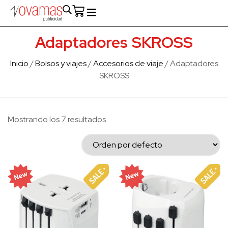
Fabricado en Europa
Para empresas
Quienes Somos
Adaptadores SKROSS
Inicio
/
Bolsos y viajes
/
Accesorios de viaje
/ Adaptadores
SKROSS
Mostrando los 7 resultados