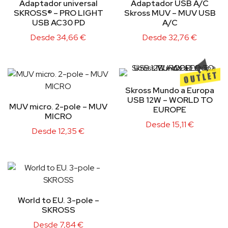
Adaptador universal
Adaptador USB A/C
SKROSS® – PRO LIGHT
Skross MUV – MUV USB
USB AC30 PD
A/C
Desde
34,66
€
Desde
32,76
€
Skross Mundo a Europa
USB 12W – WORLD TO
MUV micro. 2-pole – MUV
EUROPE
MICRO
Desde
15,11
€
Desde
12,35
€
World to EU. 3-pole –
SKROSS
Desde
7,84
€