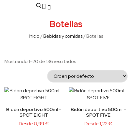
Fabricado en Europa
Para empresas
Quienes Somos
Botellas
Inicio
/
Bebidas y comidas
/ Botellas
Mostrando 1–20 de 136 resultados
Bidón deportivo 500ml –
Bidón deportivo 500ml –
SPOT EIGHT
SPOT FIVE
Desde
0,99
€
Desde
1,22
€