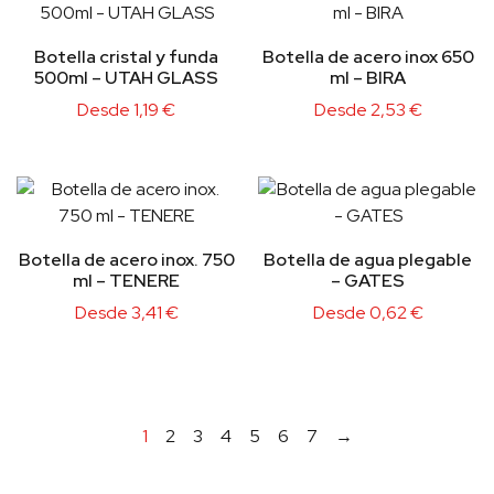
Botella cristal y funda
Botella de acero inox 650
500ml – UTAH GLASS
ml – BIRA
Desde
1,19
€
Desde
2,53
€
Botella de acero inox. 750
Botella de agua plegable
ml – TENERE
– GATES
Desde
3,41
€
Desde
0,62
€
1
2
3
4
5
6
7
→