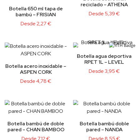
reciclado – ATHENA
Botella 650 ml tapa de
Desde
5,39
€
bambú – FRISIAN
Desde
2,27
€
Botella agua deportiva
RPET 1L – LEVEL
Botella acero inoxidable –
Desde
3,95
€
ASPEN CORK
Desde
4,78
€
Botella bambú de doble
Botella bambú doble
pared – CHAN BAMBOO
pared – NANDA
Desde
7,12
€
Desde
8,55
€