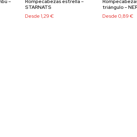
bú –
Rompecabezas estrella –
Rompecabeza
STARNATS
triángulo – N
Desde
1,29
€
Desde
0,89
€