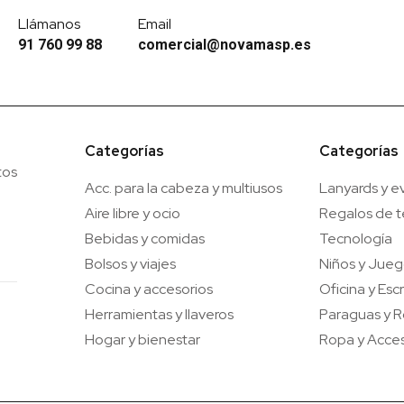
Llámanos
Email
91 760 99 88
comercial@novamasp.es
Categorías
Categorías
tos
Acc. para la cabeza y multiusos
Lanyards y e
Aire libre y ocio
Regalos de 
Bebidas y comidas
Tecnología
Bolsos y viajes
Niños y Jue
Cocina y accesorios
Oficina y Escr
Herramientas y llaveros
Paraguas y R
Hogar y bienestar
Ropa y Acces