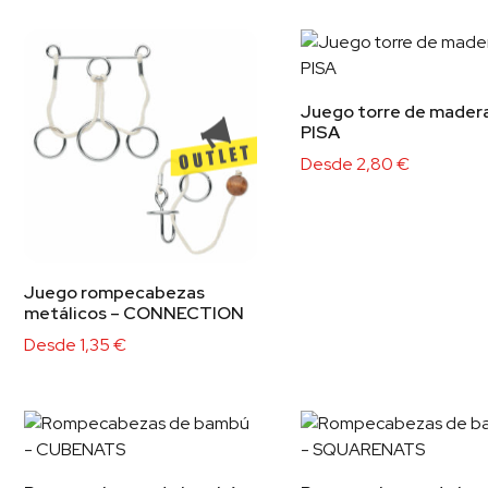
Juego torre de madera
PISA
Desde
2,80
€
Juego rompecabezas
metálicos – CONNECTION
Desde
1,35
€