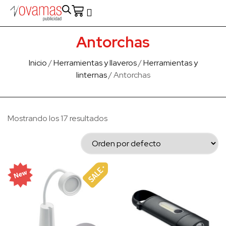
Fabricado en Europa
Para empresas
Quienes Somos
Antorchas
Inicio
/
Herramientas y llaveros
/
Herramientas y
linternas
/ Antorchas
Mostrando los 17 resultados