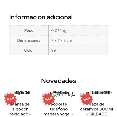
Información adicional
Peso
0,072 kg
Dimensiones
7 × 7 × 5 cm
Color
99
Novedades
Manta de
Soporte
Taza de
algodón
teléfono
cerámica 300 ml
reciclado –
madera nogal –
– SILBASE