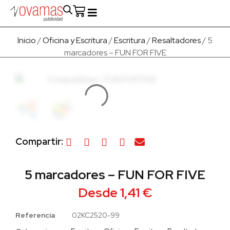
Fabricado en Europa
Para empresas
Quienes Somos
Inicio
/
Oficina y Escritura
/
Escritura
/
Resaltadores
/ 5
marcadores – FUN FOR FIVE
Compartir:
5 marcadores – FUN FOR FIVE
Desde
1,41
€
Referencia
02KC2520-99