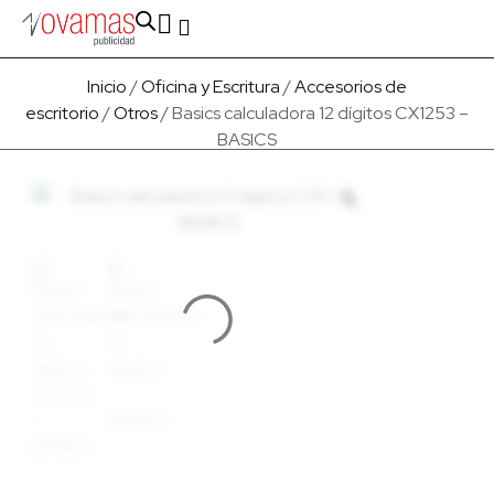
Fabricado en Europa
Para empresas
Quienes Somos
Inicio
/
Oficina y Escritura
/
Accesorios de
escritorio
/
Otros
/ Basics calculadora 12 dígitos CX1253 –
BASICS