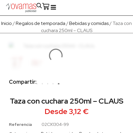
Fabricado en Europa
Para empresas
Quienes Somos
Inicio
/
Regalos de temporada
/
Bebidas y comidas
/ Taza con
cuchara 250ml – CLAUS
Compartir:
Taza con cuchara 250ml – CLAUS
Desde
3,12
€
Referencia
02CX1304-99