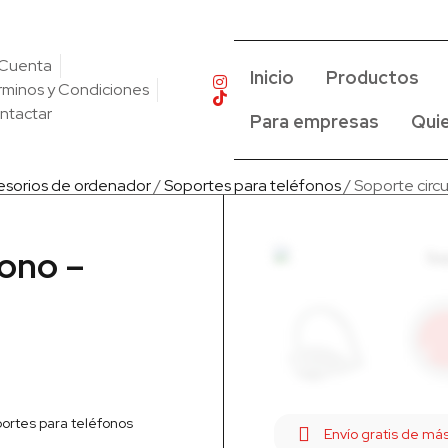
 Cuenta
Inicio
Productos
rminos y Condiciones
ntactar
Para empresas
Qui
esorios de ordenador
/
Soportes para teléfonos
/ Soporte circ
fono –
ortes para teléfonos
Envío gratis de m