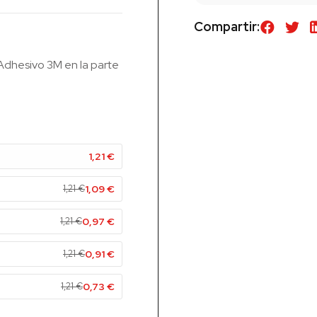
Compartir:
 Adhesivo 3M en la parte
1,21
€
1,21
€
1,09
€
1,21
€
0,97
€
1,21
€
0,91
€
1,21
€
0,73
€