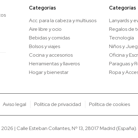
Categorías
Categorías
tos
Acc. para la cabeza y multiusos
Lanyards y e
Aire libre y ocio
Regalos de 
Bebidas y comidas
Tecnología
Bolsos y viajes
Niños y Jue
Cocina y accesorios
Oficina y Escr
Herramientas y llaveros
Paraguas y R
Hogar y bienestar
Ropa y Acces
Aviso legal
Política de privacidad
Política de cookies
26 | Calle Esteban Collantes, Nº 13, 28017 Madrid (España). T