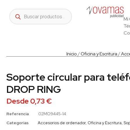
Mi
Té
Co
Inicio
/
Oficina y Escritura
/
Acc
Soporte circular para telé
DROP RING
Desde
0,73
€
Referencia
02MO9445-14
Categorias
Accesorios de ordenador
,
Oficina y Escritura
,
Sop