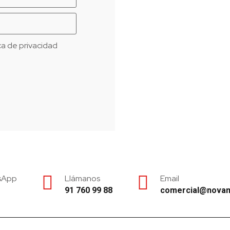
ica de privacidad
sApp
Llámanos
Email
91 760 99 88
comercial@nova