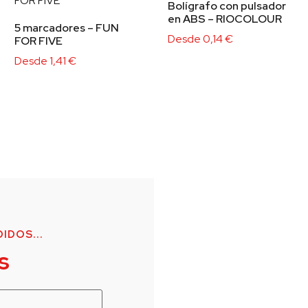
Bolígrafo con pulsador
en ABS – RIOCOLOUR
5 marcadores – FUN
Desde
0,14
€
FOR FIVE
Desde
1,41
€
IDOS...
s