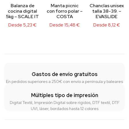
Balanza de
Manta picnic
Chanclas unisex
cocina digital
con forro polar –
talla 38-39. –
5kg – SCALE IT
COSTA
EVASLIDE
Desde
5,23
€
Desde
15,48
€
Desde
8,12
€
Gastos de envío gratuitos
En pedidos superiores a 250€ con envío a península y baleares
Múltiples tipo de impresión
Digital Textil, Impresión Digital sobre rígidos, DTF textil, DTF
UVI, láser, bordados hasta 12 colores