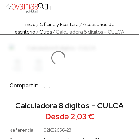
Fabricado en Europa
Para empresas
Quienes Somos
Inicio
/
Oficina y Escritura
/
Accesorios de
escritorio
/
Otros
/ Calculadora 8 dígitos – CULCA
Compartir:
Calculadora 8 dígitos – CULCA
Desde
2,03
€
Referencia
02KC2656-23