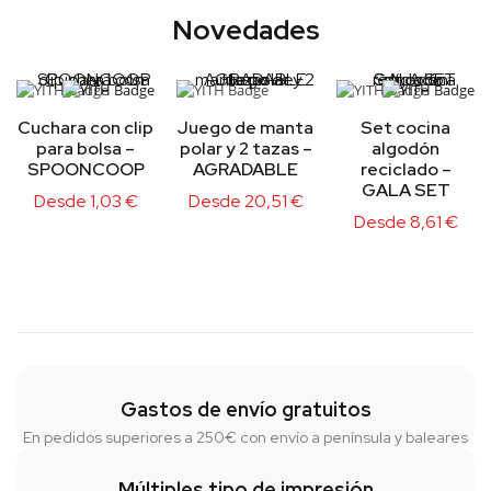
Novedades
Cuchara con clip
Juego de manta
Set cocina
para bolsa –
polar y 2 tazas –
algodón
SPOONCOOP
AGRADABLE
reciclado –
GALA SET
Desde
1,03
€
Desde
20,51
€
Desde
8,61
€
Gastos de envío gratuitos
En pedidos superiores a 250€ con envío a península y baleares
Múltiples tipo de impresión