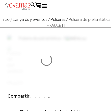
Fabricado en Europa
Para empresas
Quienes Somos
Inicio
/
Lanyards y eventos
/
Pulseras
/ Pulsera de piel sintética
– FAULETI
Compartir: