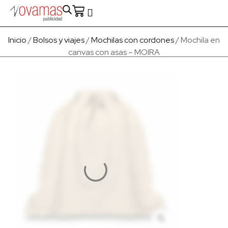
Fabricado en Europa
Para empresas
Quienes Somos
Inicio
/
Bolsos y viajes
/
Mochilas con cordones
/ Mochila en
canvas con asas – MOIRA