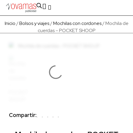
Fabricado en Europa
Para empresas
Quienes Somos
Inicio
/
Bolsos y viajes
/
Mochilas con cordones
/ Mochila de
cuerdas – POCKET SHOOP
Compartir: