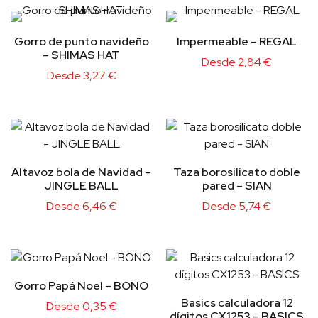
Gorro de punto navideño
Impermeable – REGAL
– SHIMAS HAT
Desde
2,84
€
Desde
3,27
€
Altavoz bola de Navidad –
Taza borosilicato doble
JINGLE BALL
pared – SIAN
Desde
6,46
€
Desde
5,74
€
Gorro Papá Noel – BONO
Basics calculadora 12
Desde
0,35
€
dígitos CX1253 – BASICS