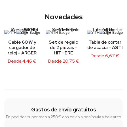
Novedades
Cable 60 W y
Set de regalo
Tabla de cortar
cargador de
de 2 piezas –
de acacia – ASTI
reloj – ARGER
HITHERE
Desde
6,67
€
Desde
4,46
€
Desde
20,75
€
Gastos de envío gratuitos
En pedidos superiores a 250€ con envío a península y baleares