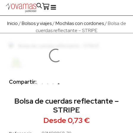
Fabricado en Europa
Para empresas
Quienes Somos
Inicio
/
Bolsos y viajes
/
Mochilas con cordones
/ Bolsa de
cuerdas reflectante – STRIPE
Compartir:
Bolsa de cuerdas reflectante –
STRIPE
Desde
0,73
€