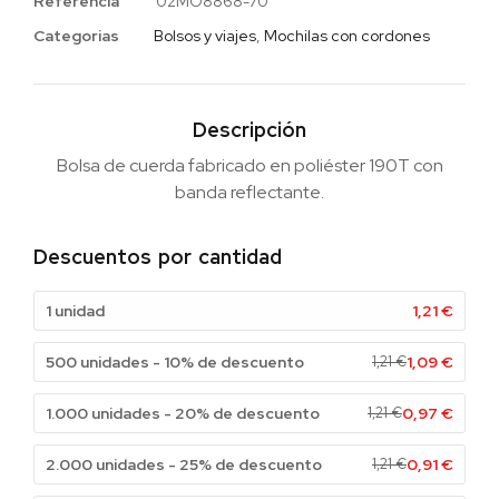
Referencia
02MO8868-70
Categorias
Bolsos y viajes
,
Mochilas con cordones
Descripción
Bolsa de cuerda fabricado en poliéster 190T con
banda reflectante.
Descuentos por cantidad
1 unidad
1,21
€
500 unidades - 10% de descuento
1,21
€
1,09
€
1.000 unidades - 20% de descuento
1,21
€
0,97
€
2.000 unidades - 25% de descuento
1,21
€
0,91
€