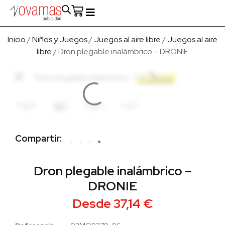
Fabricado en Europa
Para empresas
Quienes Somos
Inicio
/
Niños y Juegos
/
Juegos al aire libre
/
Juegos al aire
libre
/ Dron plegable inalámbrico – DRONIE
Compartir:
Dron plegable inalámbrico –
DRONIE
Desde
37,14
€