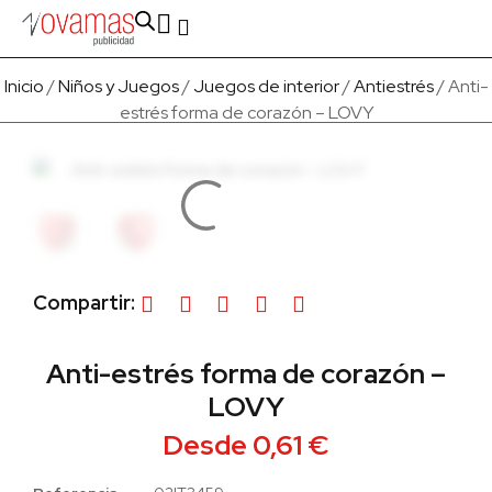
Fabricado en Europa
Para empresas
Quienes Somos
Inicio
/
Niños y Juegos
/
Juegos de interior
/
Antiestrés
/ Anti-
estrés forma de corazón – LOVY
Compartir:
Anti-estrés forma de corazón –
LOVY
Desde
0,61
€