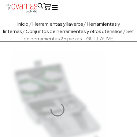
Fabricado en Europa
Para empresas
Quienes Somos
Inicio
/
Herramientas y llaveros
/
Herramientas y
linternas
/
Conjuntos de herramientas y otros utensilios
/ Set
de herramientas 25 piezas – GUILLAUME