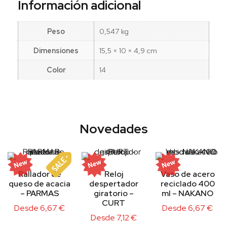
Información adicional
Peso
0,547 kg
Dimensiones
15,5 × 10 × 4,9 cm
Color
14
Novedades
Rallador de
Reloj
Vaso de acero
queso de acacia
despertador
reciclado 400
– PARMAS
giratorio –
ml – NAKANO
CURT
Desde
6,67
€
Desde
6,67
€
Desde
7,12
€