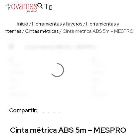
Fabricado en Europa
Para empresas
Quienes Somos
Inicio
/
Herramientas y llaveros
/
Herramientas y
linternas
/
Cintas métricas
/ Cinta métrica ABS 5m – MESPRO
Compartir:
Cinta métrica ABS 5m – MESPRO