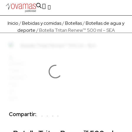
Fabricado en Europa
Para empresas
Quienes Somos
Inicio
/
Bebidas y comidas
/
Botellas
/
Botellas de agua y
deporte
/ Botella Tritan Renew™ 500 ml – SEA
Compartir: