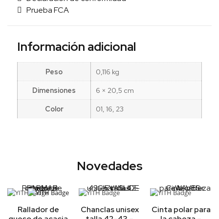
Prueba FCA
Información adicional
Peso
0,116 kg
Dimensiones
6 × 20,5 cm
Color
01, 16, 23
Novedades
Rallador de
Chanclas unisex
Cinta polar para
queso de acacia
talla 42-43 –
la cabeza –