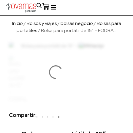
Fabricado en Europa
Para empresas
Quienes Somos
Inicio
/
Bolsos y viajes
/
bolsas negocio
/
Bolsas para
portátiles
/ Bolsa para portátil de 15″ – FODRAL
Compartir: