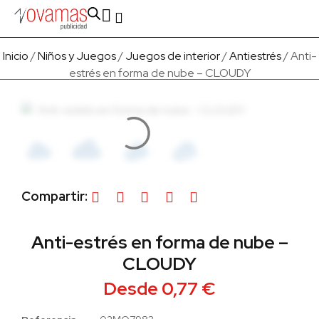
Fabricado en Europa
Para empresas
Quienes Somos
Inicio
/
Niños y Juegos
/
Juegos de interior
/
Antiestrés
/ Anti-
estrés en forma de nube – CLOUDY
Compartir:
Anti-estrés en forma de nube –
CLOUDY
Desde
0,77
€