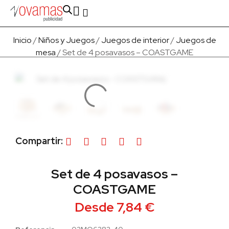
Fabricado en Europa
Para empresas
Quienes Somos
Inicio
/
Niños y Juegos
/
Juegos de interior
/
Juegos de
mesa
/ Set de 4 posavasos – COASTGAME
Compartir:
Set de 4 posavasos –
COASTGAME
Desde
7,84
€