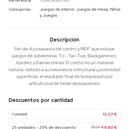
Referencia
02MO6382-40
Categorias
Juegos de interior
,
Juegos de mesa
,
Niños
y Juegos
Descripción
Set de 4 posavasos de corcho y MDF que incluye
juegos de sobremesa: Tic- Tac-Toe, Backgammon,
Ajedrez y Damas chinas. El corcho es un material
natural, debido a su naturaleza estructural y porosidad
superficial, el resultado final de la impresión por
artículo puede tener desviaciones.
Descuentos por cantidad
1 unidad
13,07
€
25 unidades - 25% de descuento
13,07
€
9,80
€