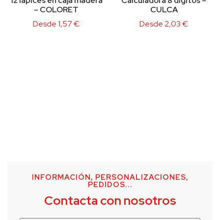
12 lápices en caja madera
Calculadora 8 dígitos –
– COLORET
CULCA
Desde
1,57
€
Desde
2,03
€
INFORMACIÓN, PERSONALIZACIONES,
PEDIDOS...
Contacta con nosotros