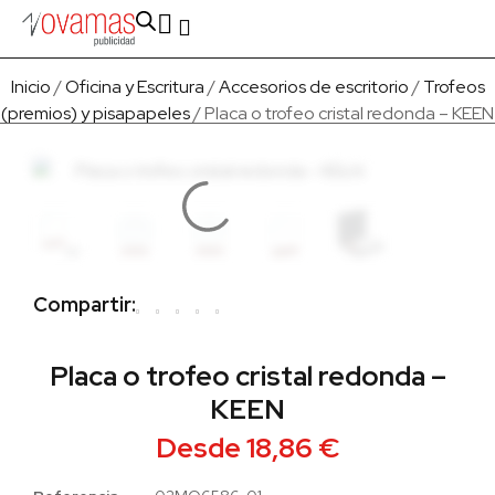
Fabricado en Europa
Para empresas
Quienes Somos
Inicio
/
Oficina y Escritura
/
Accesorios de escritorio
/
Trofeos
(premios) y pisapapeles
/ Placa o trofeo cristal redonda – KEEN
Compartir:
Placa o trofeo cristal redonda –
KEEN
Desde
18,86
€