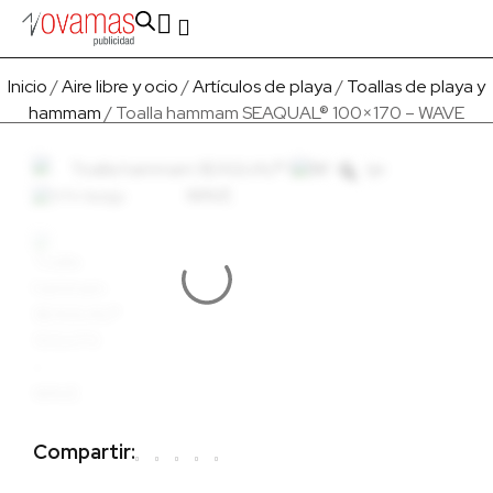
Fabricado en Europa
Para empresas
Quienes Somos
Inicio
/
Aire libre y ocio
/
Artículos de playa
/
Toallas de playa y
hammam
/ Toalla hammam SEAQUAL® 100×170 – WAVE
Compartir: