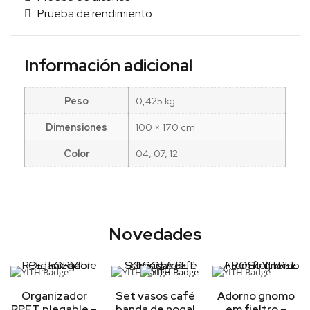
Prueba de rendimiento
Información adicional
Peso
0,425 kg
Dimensiones
100 × 170 cm
Color
04, 07, 12
Novedades
Organizador
Set vasos café
Adorno gnomo
RPET plegable –
banda de nogal
em fieltro –