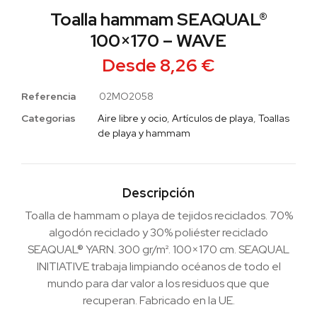
Toalla hammam SEAQUAL®
100×170 – WAVE
Desde
8,26
€
Referencia
02MO2058
Categorias
Aire libre y ocio
,
Artículos de playa
,
Toallas
de playa y hammam
Descripción
Toalla de hammam o playa de tejidos reciclados. 70%
algodón reciclado y 30% poliéster reciclado
SEAQUAL® YARN. 300 gr/m². 100×170 cm. SEAQUAL
INITIATIVE trabaja limpiando océanos de todo el
mundo para dar valor a los residuos que que
recuperan. Fabricado en la UE.