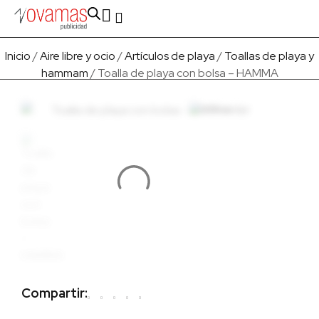
Fabricado en Europa
Para empresas
Quienes Somos
Inicio
/
Aire libre y ocio
/
Artículos de playa
/
Toallas de playa y
hammam
/ Toalla de playa con bolsa – HAMMA
Compartir: