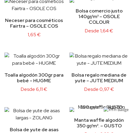
Bolsa comercio justo
140gr/m² – OSOLE
Neceser para cosméticos
COLOUR
Fairtra – OSOLE COS
Desde
1,64
€
1,65
€
Toalla algodón 300gr para
Bolsa regalo mediana de
bebé – HUGME
yute – JUTE MEDIUM
Desde
6,11
€
Desde
0,97
€
Manta waffle algodón
350 gr/m². – GUSTO
Bolsa de yute de asas