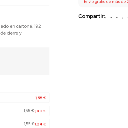
Envío gratis de más de
Compartir:
ado en cartoné. 192
de cierre y
1,55
€
1,55
€
1,40
€
1,55
€
1,24
€