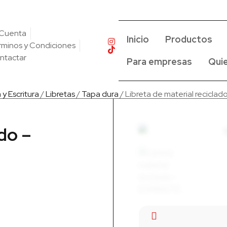
 Cuenta
Inicio
Productos
rminos y Condiciones
ntactar
Para empresas
Qui
 y Escritura
/
Libretas
/
Tapa dura
/ Libreta de material recicl
do –