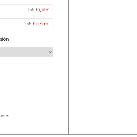
1,55
€
1,16
€
1,55
€
0,93
€
sión
iones