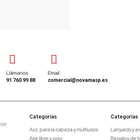
Llámanos
Email
91 760 99 88
comercial@novamasp.es
Categorías
Categorías
tos
Acc. para la cabeza y multiusos
Lanyards y e
Aire libre y ocio
Regalos de 