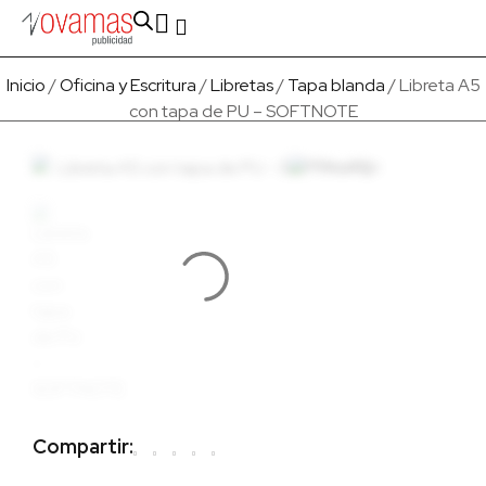
Fabricado en Europa
Para empresas
Quienes Somos
Inicio
/
Oficina y Escritura
/
Libretas
/
Tapa blanda
/ Libreta A5
con tapa de PU – SOFTNOTE
Compartir: