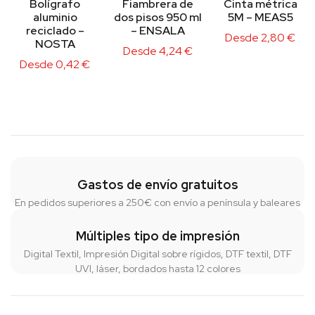
Bolígrafo
Fiambrera de
Cinta métrica
aluminio
dos pisos 950 ml
5M – MEAS5
reciclado –
– ENSALA
Desde
2,80
€
NOSTA
Desde
4,24
€
Desde
0,42
€
Gastos de envío gratuitos
En pedidos superiores a 250€ con envío a península y baleares
Múltiples tipo de impresión
Digital Textil, Impresión Digital sobre rígidos, DTF textil, DTF
UVI, láser, bordados hasta 12 colores