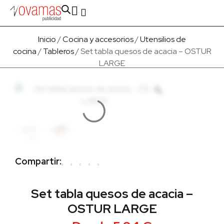
Fabricado en Europa
Para empresas
Quienes Somos
Inicio
/
Cocina y accesorios
/
Utensilios de
cocina
/
Tableros
/ Set tabla quesos de acacia – OSTUR
LARGE
Compartir:
Set tabla quesos de acacia –
OSTUR LARGE