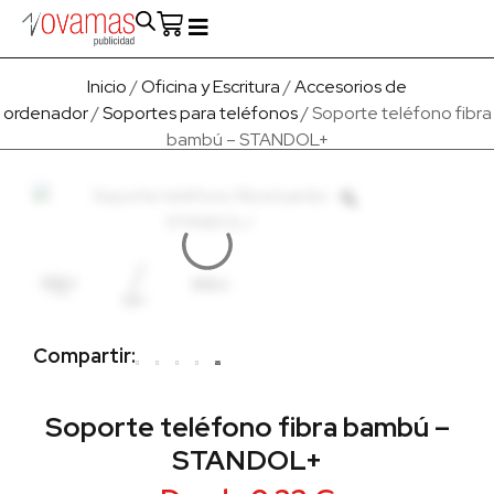
Fabricado en Europa
Para empresas
Quienes Somos
Inicio
/
Oficina y Escritura
/
Accesorios de
ordenador
/
Soportes para teléfonos
/ Soporte teléfono fibra
bambú – STANDOL+
Compartir:
Soporte teléfono fibra bambú –
STANDOL+