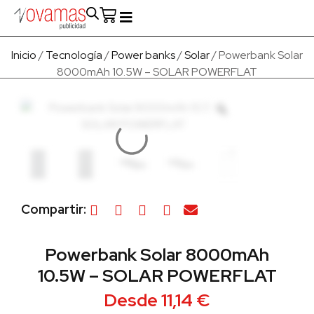
Fabricado en Europa
Para empresas
Quienes Somos
Inicio
/
Tecnología
/
Power banks
/
Solar
/ Powerbank Solar
8000mAh 10.5W – SOLAR POWERFLAT
Compartir:
Powerbank Solar 8000mAh
10.5W – SOLAR POWERFLAT
Desde
11,14
€