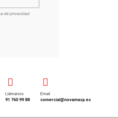
ica de privacidad
Llámanos
Email
91 760 99 88
comercial@novamasp.es