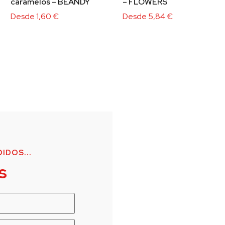
caramelos – BEANDY
– FLOWERS
Desde
1,60
€
Desde
5,84
€
IDOS...
s