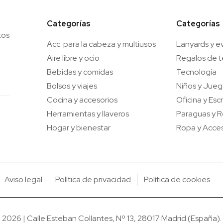
Categorías
Categorías
tos
Acc. para la cabeza y multiusos
Lanyards y e
Aire libre y ocio
Regalos de 
Bebidas y comidas
Tecnología
Bolsos y viajes
Niños y Jue
Cocina y accesorios
Oficina y Escr
Herramientas y llaveros
Paraguas y R
Hogar y bienestar
Ropa y Acces
Aviso legal
Política de privacidad
Política de cookies
26 | Calle Esteban Collantes, Nº 13, 28017 Madrid (España). T