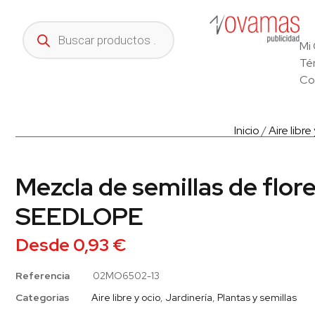
Mi
Té
Co
Inicio
/
Aire libre
Mezcla de semillas de flore
SEEDLOPE
Desde
0,93
€
Referencia
02MO6502-13
Categorias
Aire libre y ocio
,
Jardinería
,
Plantas y semillas