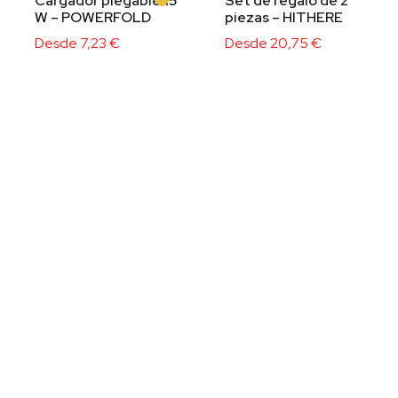
Cargador plegable 15
Set de regalo de 2
W – POWERFOLD
piezas – HITHERE
Desde
7,23
€
Desde
20,75
€