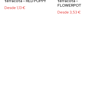
terracota – RED POPPY
terracota –
FLOWERPOT
Desde
1,13
€
Desde
3,53
€