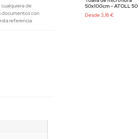
Toalla de microfibra
 cualquiera de
50x100cm – ATOLL 50
los documentos con
Desde
3,18
€
esta referencia: