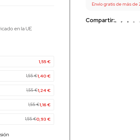
Envío gratis de más de
Compartir:
ricado en la UE
1,55
€
1,55
€
1,40
€
1,55
€
1,24
€
1,55
€
1,16
€
1,55
€
0,93
€
sión