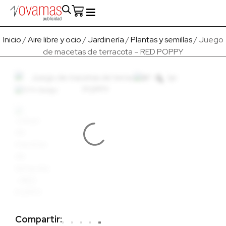
Fabricado en Europa
Para empresas
Quienes Somos
Inicio
/
Aire libre y ocio
/
Jardinería
/
Plantas y semillas
/ Juego
de macetas de terracota – RED POPPY
Compartir: