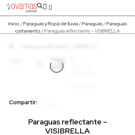
Fabricado en Europa
Para empresas
Quienes Somos
Inicio
/
Paraguas y Ropa de lluvia
/
Paraguas
/
Paraguas
cortaviento
/ Paraguas reflectante – VISIBRELLA
Compartir:
Paraguas reflectante –
VISIBRELLA