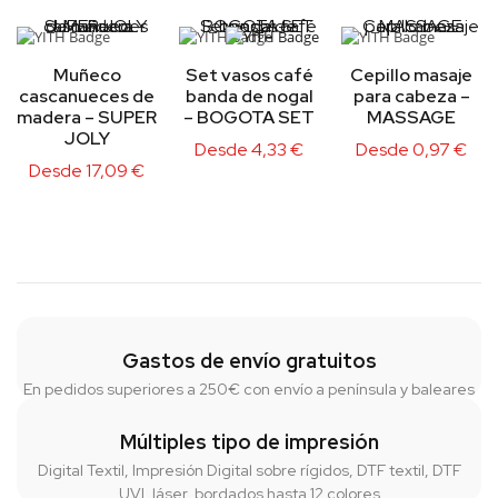
Muñeco
Set vasos café
Cepillo masaje
cascanueces de
banda de nogal
para cabeza –
madera – SUPER
– BOGOTA SET
MASSAGE
JOLY
Desde
4,33
€
Desde
0,97
€
Desde
17,09
€
Gastos de envío gratuitos
En pedidos superiores a 250€ con envío a península y baleares
Múltiples tipo de impresión
Digital Textil, Impresión Digital sobre rígidos, DTF textil, DTF
UVI, láser, bordados hasta 12 colores