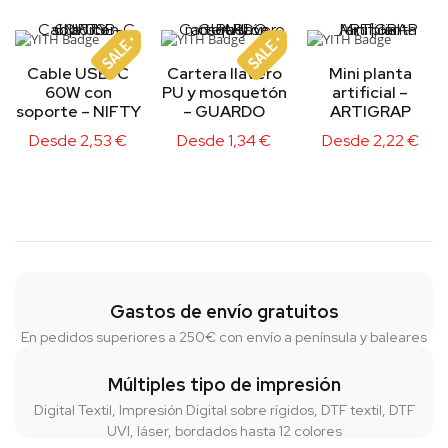
Cable USB-C
Cartera llavero
Mini planta
60W con
PU y mosquetón
artificial –
soporte – NIFTY
– GUARDO
ARTIGRAP
Desde
2,53
€
Desde
1,34
€
Desde
2,22
€
Gastos de envío gratuitos
En pedidos superiores a 250€ con envío a península y baleares
Múltiples tipo de impresión
Digital Textil, Impresión Digital sobre rígidos, DTF textil, DTF
UVI, láser, bordados hasta 12 colores