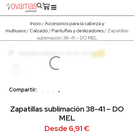
Fabricado en Europa
Para empresas
Quienes Somos
Inicio
/
Accesorios para la cabeza y
multiusos
/
Calzado
/
Pantuflas y deslizadores
/ Zapatillas
sublimación 38-41 – DO MEL
Compartir:
Zapatillas sublimación 38-41 – DO
MEL
Desde
6,91
€