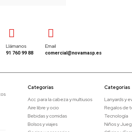
Llámanos
Email
91 760 99 88
comercial@novamasp.es
Categorías
Categorías
tos
Acc. para la cabeza y multiusos
Lanyards y e
Aire libre y ocio
Regalos de 
Bebidas y comidas
Tecnología
Bolsos y viajes
Niños y Jue