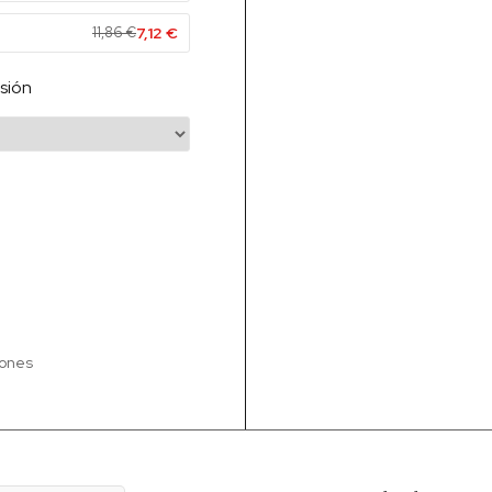
11,86
€
7,12
€
sión
iones