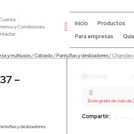
 Cuenta
Inicio
Productos
rminos y Condiciones
ntactar
Para empresas
Qui
eza y multiusos
/
Calzado
/
Pantuflas y deslizadores
/ Chanclas 
-37 –
Envío gratis de más de
Compartir:
Pantuflas y deslizadores