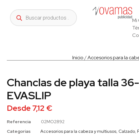
Mi
Té
Co
Inicio
/
Accesorios para la cab
Chanclas de playa talla 36
EVASLIP
Desde
7,12
€
Referencia
02MO2892
Categorias
Accesorios para la cabeza y multiusos
,
Calzado
,