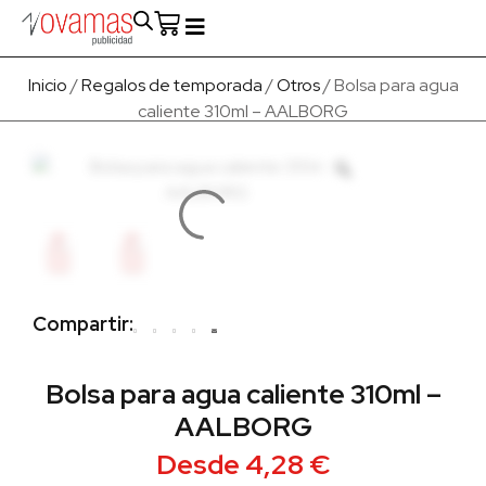
Fabricado en Europa
Para empresas
Quienes Somos
Inicio
/
Regalos de temporada
/
Otros
/ Bolsa para agua
caliente 310ml – AALBORG
Compartir:
Bolsa para agua caliente 310ml –
AALBORG
Desde
4,28
€