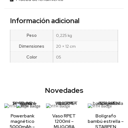
Información adicional
Peso
0,225 kg
Dimensiones
20 × 12 cm
Color
05
Novedades
Powerbank
Vaso RPET
Bolígrafo
magnético
1200ml –
bambú estrella –
5000mAh –
MUGORA
STARPEN