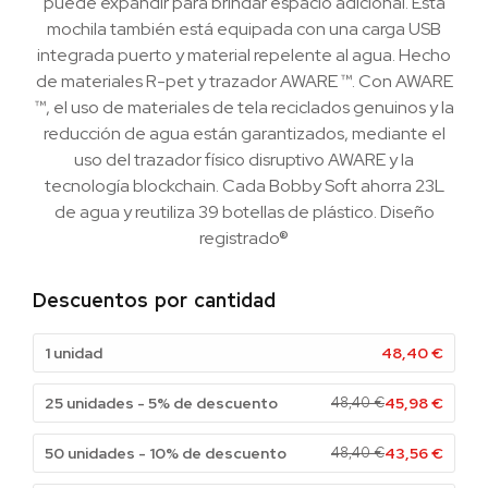
puede expandir para brindar espacio adicional. Esta
mochila también está equipada con una carga USB
integrada puerto y material repelente al agua. Hecho
de materiales R-pet y trazador AWARE ™. Con AWARE
™, el uso de materiales de tela reciclados genuinos y la
reducción de agua están garantizados, mediante el
uso del trazador físico disruptivo AWARE y la
tecnología blockchain. Cada Bobby Soft ahorra 23L
de agua y reutiliza 39 botellas de plástico. Diseño
registrado®
Descuentos por cantidad
1 unidad
48,40
€
25 unidades - 5% de descuento
48,40
€
45,98
€
50 unidades - 10% de descuento
48,40
€
43,56
€