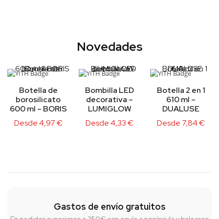
Novedades
Botella de
Bombilla LED
Botella 2 en 1
borosilicato
decorativa –
610 ml –
600 ml – BORIS
LUMIGLOW
DUALUSE
Desde
4,97
€
Desde
4,33
€
Desde
7,84
€
Gastos de envío gratuitos
En pedidos superiores a 250€ con envío a península y baleares