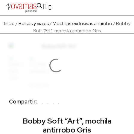
Fabricado en Europa
Para empresas
Quienes Somos
Inicio
/
Bolsos y viajes
/
Mochilas exclusivas antirobo
/ Bobby
Soft “Art”, mochila antirrobo Gris
Compartir:
Bobby Soft “Art”, mochila
antirrobo Gris