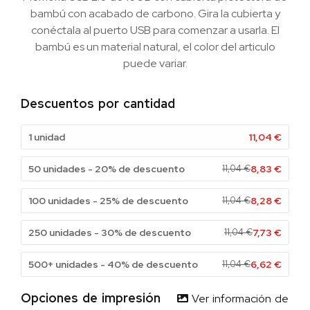
bambú con acabado de carbono. Gira la cubierta y
conéctala al puerto USB para comenzar a usarla. El
bambú es un material natural, el color del articulo
puede variar.
Descuentos por cantidad
1 unidad
11,04
€
50 unidades - 20% de descuento
11,04
€
8,83
€
100 unidades - 25% de descuento
11,04
€
8,28
€
250 unidades - 30% de descuento
11,04
€
7,73
€
500+ unidades - 40% de descuento
11,04
€
6,62
€
Opciones de impresión
Ver información de