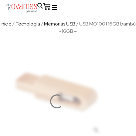
Fabricado en Europa
Para empresas
Quienes Somos
Inicio
/
Tecnología
/
Memorias USB
/ USB MO1001 16GB bambú
-16GB –