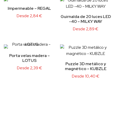
Impermeable – REGAL
Desde
2,84
€
Guirnalda de 20 luces LED
-40 – MILKY WAY
Desde
2,89
€
Porta velas madera –
LOTUS
Puzzle 3D metálico y
Desde
2,39
€
magnético – KUBZLE
Desde
10,40
€