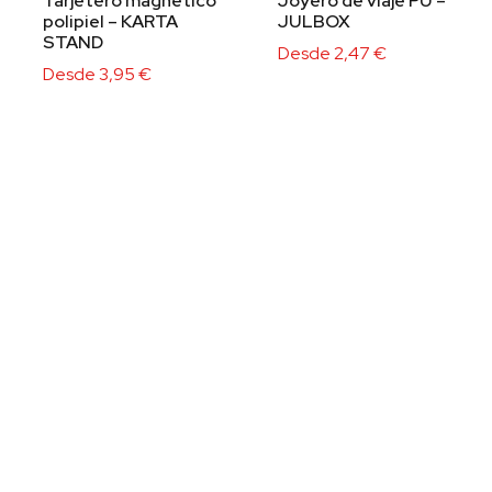
Tarjetero magnético
Joyero de viaje PU –
polipiel – KARTA
JULBOX
STAND
Desde
2,47
€
Desde
3,95
€