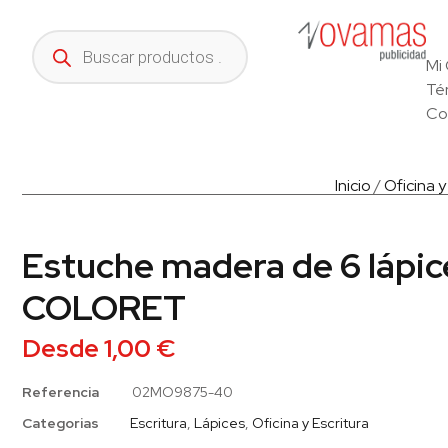
Mi
Té
Co
Inicio
/
Oficina y
Estuche madera de 6 lápic
COLORET
Desde
1,00
€
Referencia
02MO9875-40
Categorias
Escritura
,
Lápices
,
Oficina y Escritura