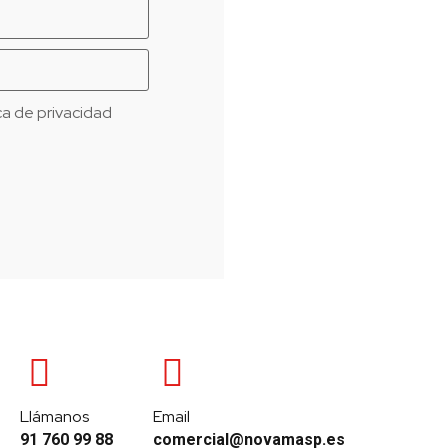
ica de privacidad
Llámanos
Email
91 760 99 88
comercial@novamasp.es