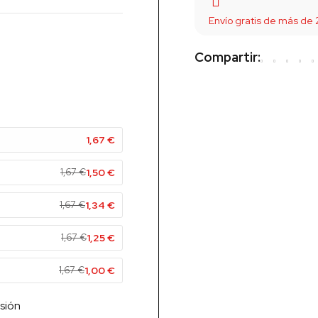
Envío gratis de más de
Compartir:
1,67
€
1,67
€
1,50
€
1,67
€
1,34
€
1,67
€
1,25
€
1,67
€
1,00
€
sión