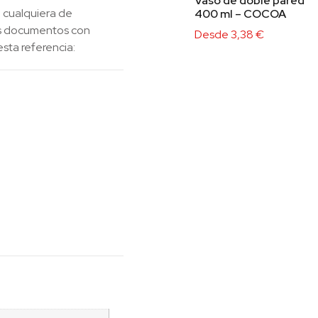
Vaso de doble pared
 cualquiera de
400 ml – COCOA
los documentos con
Desde
3,38
€
esta referencia: