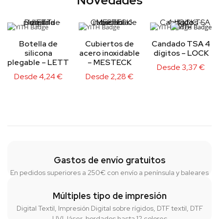
Novedades
Botella de
Cubiertos de
Candado TSA 4
silicona
acero inoxidable
dígitos – LOCK
plegable – LETT
– MESTECK
Desde
3,37
€
Desde
4,24
€
Desde
2,28
€
Gastos de envío gratuitos
En pedidos superiores a 250€ con envío a península y baleares
Múltiples tipo de impresión
Digital Textil, Impresión Digital sobre rígidos, DTF textil, DTF
UVI, láser, bordados hasta 12 colores