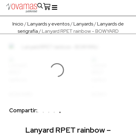
Fabricado en Europa
Para empresas
Quienes Somos
Inicio
/
Lanyards y eventos
/
Lanyards
/
Lanyards de
serigrafía
/ Lanyard RPET rainbow – BOWYARD
Compartir:
Lanyard RPET rainbow –