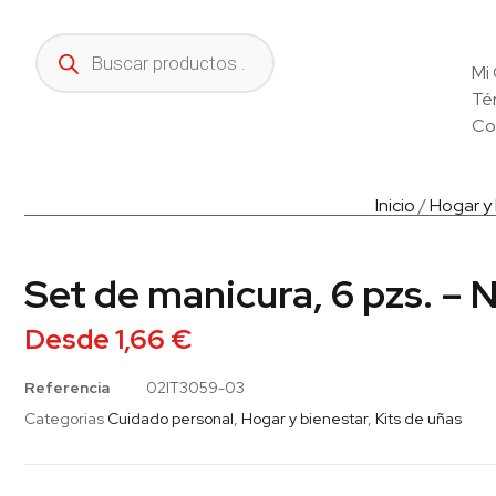
Mi
Té
Co
Inicio
/
Hogar y
Set de manicura, 6 pzs. – 
Desde
1,66
€
Referencia
02IT3059-03
Categorias
Cuidado personal
,
Hogar y bienestar
,
Kits de uñas