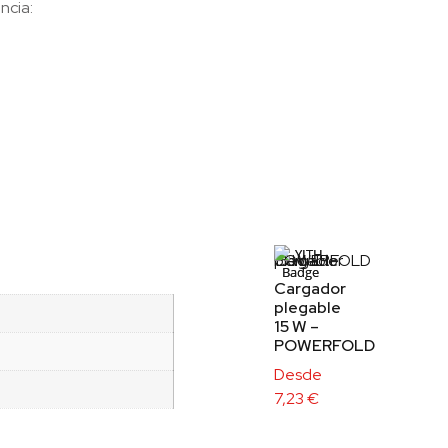
ncia:
Cargador
plegable
15 W –
POWERFOLD
Desde
7,23
€