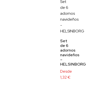
Set
de 6
adornos
navideños
–
HELSINBORG
Desde
1,32
€