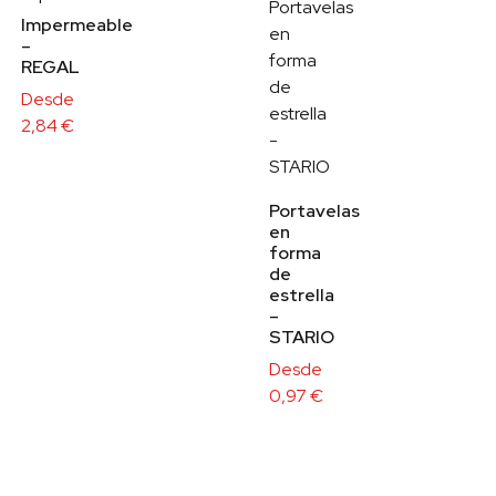
Impermeable
–
REGAL
Desde
2,84
€
Portavelas
en
forma
de
estrella
–
STARIO
Desde
0,97
€