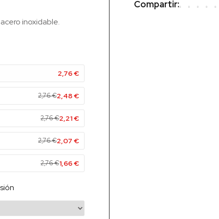
Compartir:
acero inoxidable.
2,76
€
2,76
€
2,48
€
2,76
€
2,21
€
2,76
€
2,07
€
2,76
€
1,66
€
sión