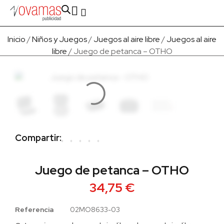
Fabricado en Europa
Para empresas
Quienes Somos
Inicio
/
Niños y Juegos
/
Juegos al aire libre
/
Juegos al aire
libre
/ Juego de petanca – OTHO
Compartir:
Juego de petanca – OTHO
34,75
€
Referencia
02MO8633-03