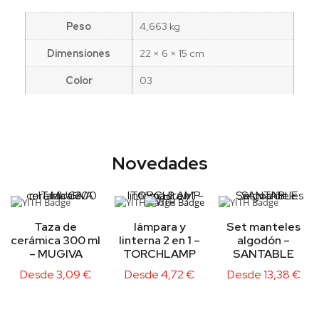
Peso
4,663 kg
Dimensiones
22 × 6 × 15 cm
Color
03
Novedades
Taza de
lámpara y
Set manteles
cerámica 300 ml
linterna 2 en 1 –
algodón –
– MUGIVA
TORCHLAMP
SANTABLE
Desde
3,09
€
Desde
4,72
€
Desde
13,38
€