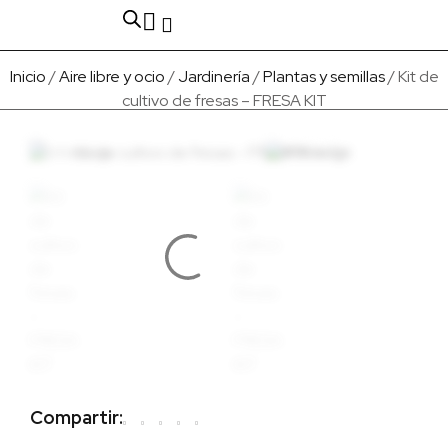
Fabricado en Europa
Para empresas
Quienes Somos
Inicio
/
Aire libre y ocio
/
Jardinería
/
Plantas y semillas
/ Kit de
cultivo de fresas – FRESA KIT
Compartir: