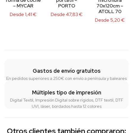
forma de coche
portátil –
microfibra
– MYCAR
PORTO
70x120cm –
ATOLL 70
Desde
1,41
€
Desde
47,83
€
Desde
5,20
€
Gastos de envío gratuitos
En pedidos superiores a 250€ con envío a península y baleares
Múltiples tipo de impresión
Digital Textil, Impresión Digital sobre rígidos, DTF textil, DTF
UVI, láser, bordados hasta 12 colores
Otros clientes también compraron: