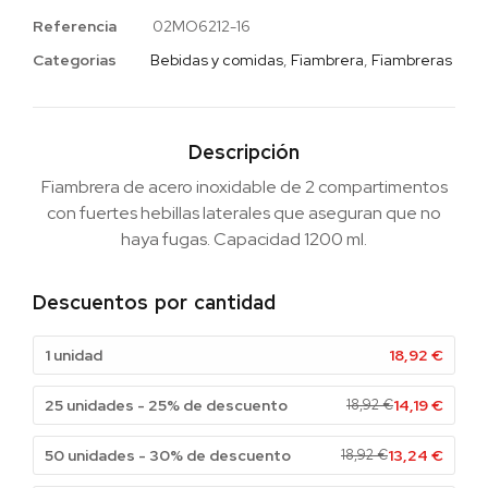
Referencia
02MO6212-16
Categorias
Bebidas y comidas
,
Fiambrera
,
Fiambreras
Descripción
Fiambrera de acero inoxidable de 2 compartimentos
con fuertes hebillas laterales que aseguran que no
haya fugas. Capacidad 1200 ml.
Descuentos por cantidad
1 unidad
18,92
€
25 unidades - 25% de descuento
18,92
€
14,19
€
50 unidades - 30% de descuento
18,92
€
13,24
€