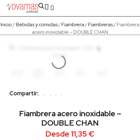
Fabricado en Europa
Para empresas
Quienes Somos
Inicio
/
Bebidas y comidas
/
Fiambrera
/
Fiambreras
/ Fiambrera
acero inoxidable – DOUBLE CHAN
Compartir:
Fiambrera acero inoxidable –
DOUBLE CHAN
Desde
11,35
€