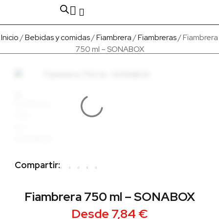
Fabricado en Europa
Para empresas
Quienes Somos
Inicio
/
Bebidas y comidas
/
Fiambrera
/
Fiambreras
/ Fiambrera
750 ml – SONABOX
Compartir:
Fiambrera 750 ml – SONABOX
Desde
7,84
€