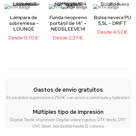
Lámpara de
Funda neopreno
Bolsa nevera PU
sobremesa –
portátil de 14″ –
5,5L – DRIFT
LOUNGE
NEOSLEEVE14
Desde
4,53
€
Desde
9,70
€
Desde
3,37
€
Gastos de envío gratuitos
En pedidos superiores a 250€ con envío a península y baleares
Múltiples tipo de impresión
Digital Textil, Impresión Digital sobre rígidos, DTF textil, DTF
UVI, láser, bordados hasta 12 colores