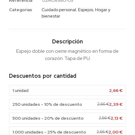
Referencia
02MO8980-05
Categorias
Cuidado personal
,
Espejos
,
Hogar y
bienestar
Descripción
Espejo doble con cierre magnético en forma de
corazón. Tapa de PU.
Descuentos por cantidad
1 unidad
2,66
€
250 unidades - 10% de descuento
2,66
€
2,39
€
500 unidades - 20% de descuento
2,66
€
2,13
€
1.000 unidades - 25% de descuento
2,66
€
2,00
€