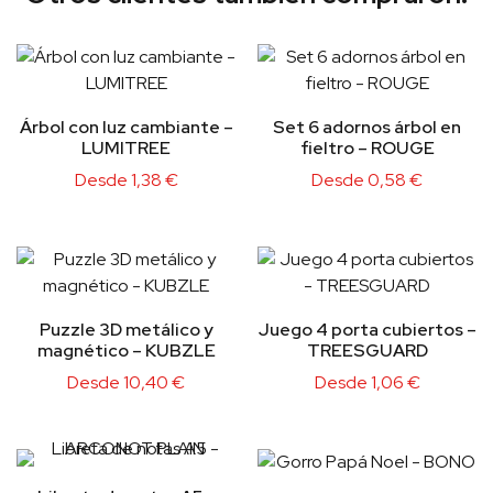
Árbol con luz cambiante –
Set 6 adornos árbol en
LUMITREE
fieltro – ROUGE
Desde
1,38
€
Desde
0,58
€
Puzzle 3D metálico y
Juego 4 porta cubiertos –
magnético – KUBZLE
TREESGUARD
Desde
10,40
€
Desde
1,06
€