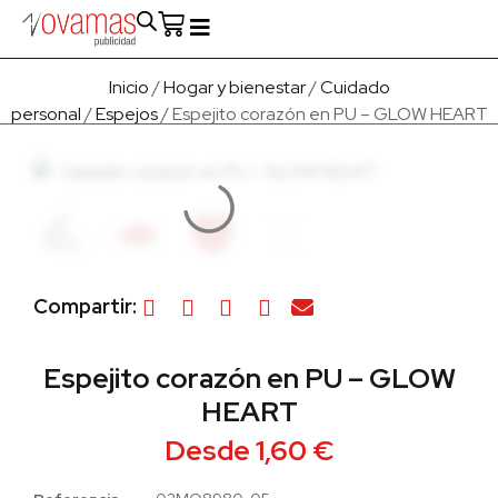
Fabricado en Europa
Para empresas
Quienes Somos
Inicio
/
Hogar y bienestar
/
Cuidado
personal
/
Espejos
/ Espejito corazón en PU – GLOW HEART
Compartir:
Espejito corazón en PU – GLOW
HEART
Desde
1,60
€