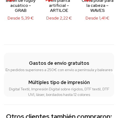
Balón de rugby
Mini planta
Cinta polar para
acuático –
artificial –
la cabeza –
GRAB
ARTILOE
WAVES
Desde
5,39
€
Desde
2,22
€
Desde
1,41
€
Gastos de envío gratuitos
En pedidos superiores a 250€ con envío a península y baleares
Múltiples tipo de impresión
Digital Textil, Impresión Digital sobre rígidos, DTF textil, DTF
UVI, láser, bordados hasta 12 colores
Otros clientes también compraron: