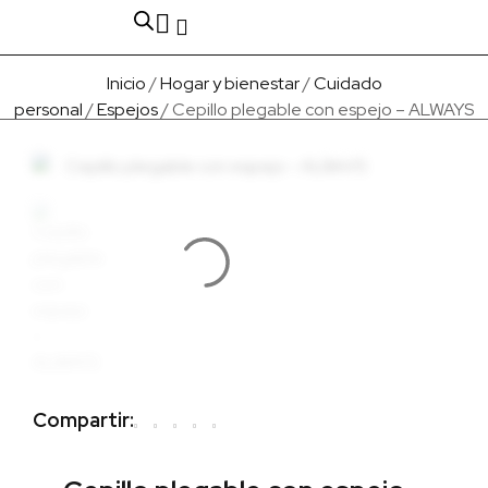
Fabricado en Europa
Para empresas
Quienes Somos
Inicio
/
Hogar y bienestar
/
Cuidado
personal
/
Espejos
/ Cepillo plegable con espejo – ALWAYS
Compartir: