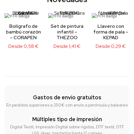
Bolígrafo de
Set de pintura
Llavero con
bambú corazón
infantil –
forma de pala –
– CORAPEN
THEZOO
KEPAD
Desde
0,58
€
Desde
1,41
€
Desde
0,29
€
Gastos de envío gratuitos
En pedidos superiores a 250€ con envío a península y baleares
Múltiples tipo de impresión
Digital Textil, Impresión Digital sobre rígidos, DTF textil, DTF
UVI, láser, bordados hasta 12 colores