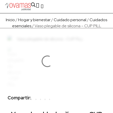
Fabricado en Europa
Para empresas
Quienes Somos
Inicio
/
Hogar y bienestar
/
Cuidado personal
/
Cuidados
esenciales
/ Vaso plegable de silicona – CUP PILL
Compartir: