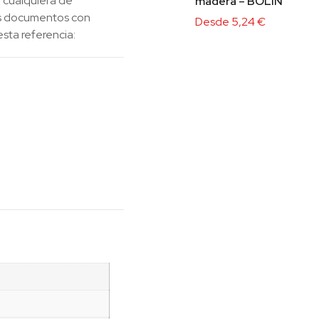
 cualquiera de
madera – BOLIN
los documentos con
Desde
5,24
€
esta referencia: