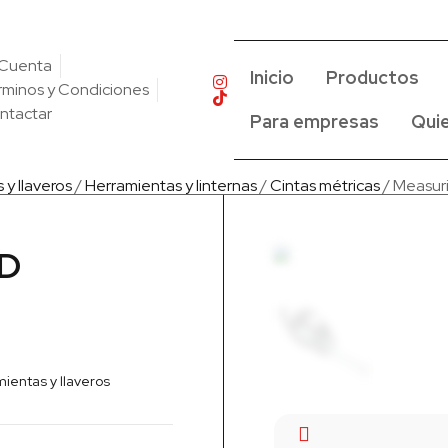
 Cuenta
Inicio
Productos
rminos y Condiciones
ntactar
Para empresas
Qui
 y llaveros
/
Herramientas y linternas
/
Cintas métricas
/ Measur
ID
ientas y llaveros