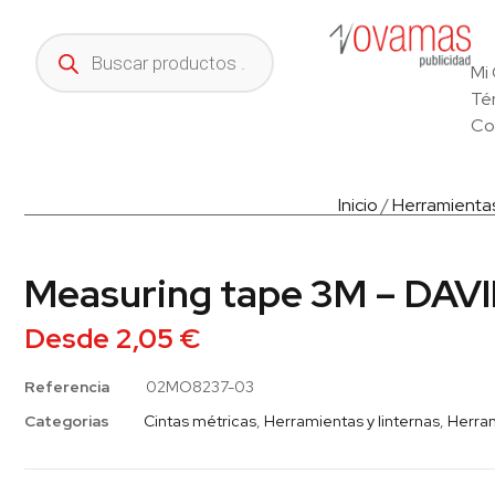
Mi
Té
Co
Inicio
/
Herramientas
Measuring tape 3M – DAV
Desde
2,05
€
Referencia
02MO8237-03
Categorias
Cintas métricas
,
Herramientas y linternas
,
Herram