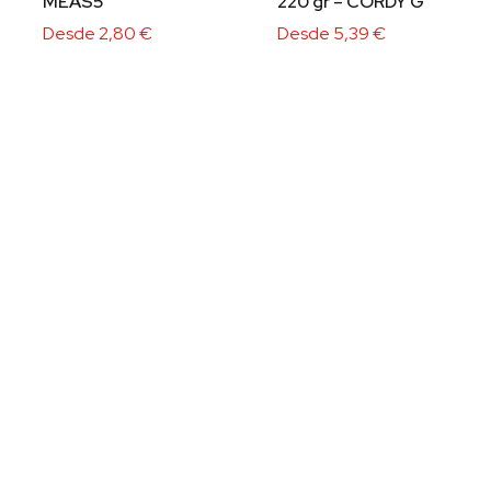
MEAS5
220 gr – CORDY G
Desde
2,80
€
Desde
5,39
€