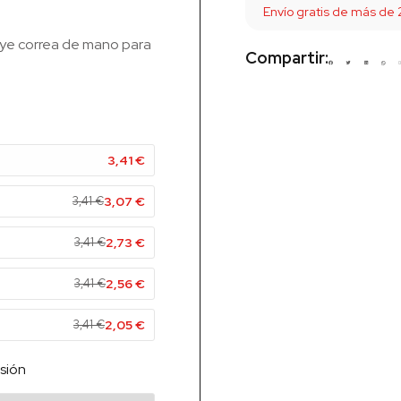
Envío gratis de más de
luye correa de mano para
Compartir:
3,41
€
3,41
€
3,07
€
3,41
€
2,73
€
3,41
€
2,56
€
3,41
€
2,05
€
sión