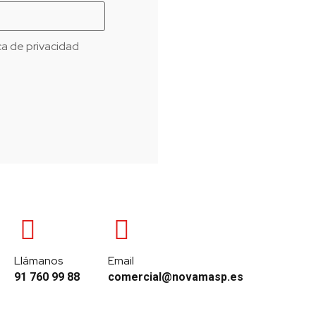
ica de privacidad
Llámanos
Email
91 760 99 88
comercial@novamasp.es